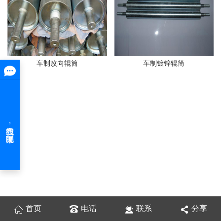
车制改向辊筒
车制镀锌辊筒
首页
电话
联系
分享