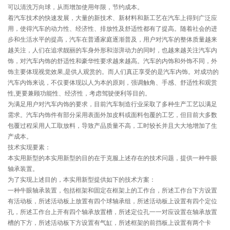
可以清洗万向球，从而增加使用年限，节约成本。
着汽车技术的快速发展，大量的新技术、新材料和新工艺在汽车上得到广泛应
用，使得汽车的动力性、经济性、排放性及舒适性都有了提高。随着社会的进
步和生活水平的提高，汽车在普通家庭逐渐普及，用户对汽车的整体质量越来
越关注，人们在追求靓丽的车身外形和澎湃动力的同时，也越来越关注汽车内
饰，对汽车内饰的舒适性和豪华性要求越来越高。汽车的内饰和外饰不同，外
饰主要体现视觉效果
,
是供人观赏的。而人们真正享受的是汽车内饰。对成功的
汽车内饰来说，不仅要体现以人为本的原则，强调触角、手感、舒适性和观赏
性
,
更要兼顾功能性、经济性，考虑驾驶便利等目的。
为满足用户对汽车内饰的要求，目前汽车制造行业采取了多种生产工艺以满足
需求。汽车内饰件有部分采用表面外加皮料或面料包覆的工艺，但目前大多数
包覆过程采用人工取放料，导致产品质量不高，工时较长并且大大地增加了生
产成本。
技术实现要素：
本实用新型的本实用新型的目的在于克服上述存在的技术问题，提供一种牛眼
轴承装置。
为了实现上述目的，本实用新型提供如下的技术方案：
一种牛眼轴承装置，包括框架和固定在框架上的工作台，所述工作台下方设置
有活动板，所述活动板上放置有四个球轴承组，所述活动板上设置有四个定位
孔，所述工作台上开有四个轴承放置槽，所述定位孔一一对应设置在轴承放置
槽的下方，所述活动板下方设置有气缸，所述框架的前挡板上设置有两个卡