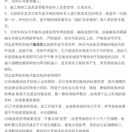
中，否则不得参加施工。
3、施工期间工器具及零配件由专人负责管理，以免丢失。
4、主副绞车及其它绞车提升钢丝绳有专人进行检查其完好情况，每提升一次检
查一次，并作好记录，提升钢丝绳质量符合《煤矿安全规程》第八章的有关规
定。
5、主绞车钩头与平板车连接采用专用连接器，确保连接可靠。设备解体后裸露
轴头等部位利用胶带包扎，严防损坏。绞车司机持证上岗，严格按信号开车。
挡边皮带机和链式
输送机
在副绞车提升装车时，钩头与设备采用钢丝绳或马蹄
环连接，连接可靠，否则不得提升。它只能适应在垂直方向3'-5'的变化，因此工
作面底板如有局部凹凸应予平整.并且输送机铺设平整有利于刮板链的运转，可
减小溜槽的磨损和使功率消耗减小。是否有应力裂纹等产生，而导致链条出现
缺陷。
挡边皮带机和链式输送机的使用维护
(1)刮板输送机开始投人运转期间，应注意检查刮板链的松紧程度，因为溜槽间
的连接会因运转而缩小间距。而链子过松会出现卡链、跳链、断链和链条掉道
的事故.检查方法是反转输送机，数一数松弛链环数目，如有两个以上松弛的链
环时，则需要重新紧链。
(2)工作面要保持直线。若工作面不直，会使两条链的张力不等，将导致链条磨
损不均或使底链掉道、卡住或断链。
(3)输送机的弯曲要适宜，不要出现“急弯”，应使弯曲部分不小于八节溜槽，推
移时要注意前后液压千斤顶互相配合，避免出现急弯。否则会引起溜槽错口，
造成断链掉链事故，要特别注意输送机停车时不能推移。