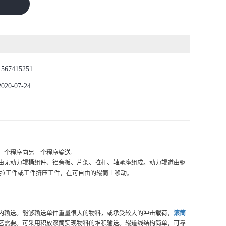
1567415251
2020-07-24
一个程序向另一个程序输送·
由无动力辊桶组件、铝旁板、片架、拉杆、轴承座组成。动力辊道由驱
推拉工件或工件挤压工件，在可自由的辊筒上移动。
内输送。能够输送单件重量很大的物料，或承受较大的冲击载荷，
滚筒
艺需要。可采用积放滚筒实现物料的堆积输送。辊道线结构简单，可靠