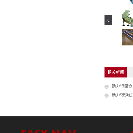
‹
相关新闻
动力辊筒食
动力辊道线