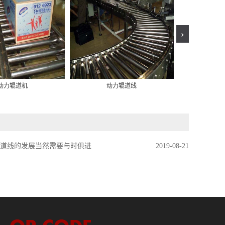
›
动力辊道机
动力辊道线
无动
辊道线的发展当然需要与时俱进
2019-08-21