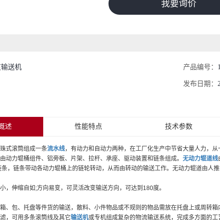
我要询价
道输送机
产品编号：
发布日期：
概述
性能特点
技术参数
珠式滚筒组成一条
流水线
，有动力和自动力两种，在工厂化生产中节省大量人力，从
由动力辊桶组件、铝旁板、片架、拉杆、承座、驱动装置和链条组成。
无动力辊道线
链条，链条带动各动力辊桶上的链轮转动，从而由转动的输送工作。无动力辊道由人
小，伸缩自如;方向易变，可灵活改变输送方向，可达到180度。
箱、包、托盘等件货的输送，散料、小件物品或不规则的物品需放在托盘上或周转箱
滤，可用多条滚筒线及其它
输送机
或专机组成复杂的物流输送系统，完成多方面的工