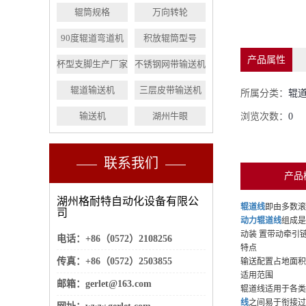
辊筒规格
万向转轮
90度辊道弯道机
积放辊筒型号
产品属性
杯型支脚生产厂家
不锈钢网带输送机
辊道输送机
三层皮带输送机
所属分类：
辊
输送机
湖州牛眼
浏览次数：
0
联系我们
产品
湖州格耐特自动化设备有限公
辊道线
即由多数滚
司
动力辊道线
组成是
动装 置带动牵引
电话：+86（0572）2108256
特点
传真：+86（0572）2503855
输送配置占地面积
适用范围
邮箱：gerlet@163.com
辊道线适用于各类
线
之间易于衔接过