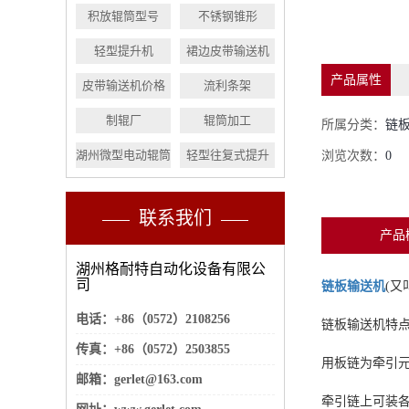
积放辊筒型号
不锈钢锥形
轻型提升机
裙边皮带输送机
产品属性
皮带输送机价格
流利条架
制辊厂
辊筒加工
所属分类：
链
湖州微型电动辊筒
轻型往复式提升
浏览次数：
0
联系我们
产品
湖州格耐特自动化设备有限公
司
链板输送机
(又
电话：+86（0572）2108256
链板输送机特
传真：+86（0572）2503855
用板链为牵引元
邮箱：gerlet@163.com
牵引链上可装