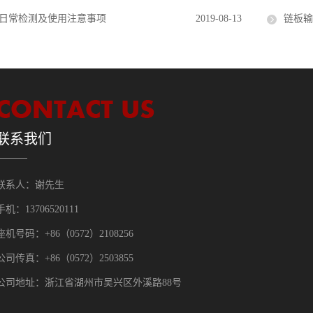
日常检测及使用注意事项
2019-08-13
链板输
联系我们
联系人：谢先生
手机：13706520111
座机号码：+86（0572）2108256
公司传真：+86（0572）2503855
公司地址：浙江省湖州市吴兴区外溪路88号