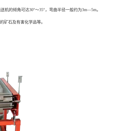
的倾角可达30°～35°，弯曲半径一般约为3m—5m。
角的矿石及有害化学品等。