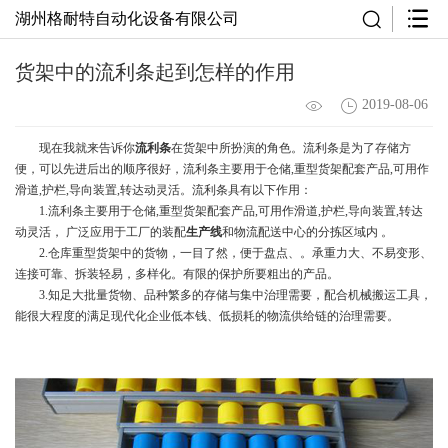
湖州格耐特自动化设备有限公司
货架中的流利条起到怎样的作用
2019-08-06
现在我就来告诉你
流利条
在货架中所扮演的角色。流利条是为了存储方
便，可以先进后出的顺序很好，流利条主要用于仓储
,重型货架配套产品,可用作
滑道,护栏,导向装置,转达动灵活。流利条具有以下作用：
1.流利条主要用于仓储,重型货架配套产品,可用作滑道,护栏,导向装置,转达
动灵活， 广泛应用于工厂的装配
生产线
和物流配送中心的分拣区域内 。
2.仓库重型货架中的货物，一目了然，便于盘点、。承重力大、不易变形、
连接可靠、拆装轻易，多样化。有限的保护所要粗出的产品。
3.知足大批量货物、品种繁多的存储与集中治理需要，配合机械搬运工具，
能很大程度的满足现代化企业低本钱、低损耗的物流供给链的治理需要。