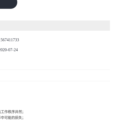
1567411733
2020-07-24
运工作秩序井然；
节中可能的损失；