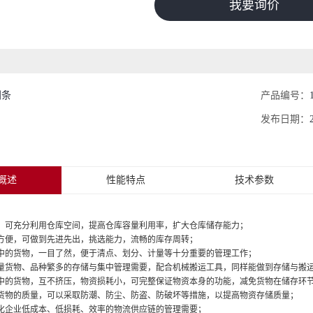
我要询价
利条
产品编号：
发布日期：
概述
性能特点
技术参数
可充分利用仓库空间，提高仓库容量利用率，扩大仓库储存能力；
便，可做到先进先出，挑选能力，流畅的库存周转；
的货物，一目了然，便于清点、划分、计量等十分重要的管理工作；
货物、品种繁多的存储与集中管理需要，配合机械搬运工具，同样能做到存储与搬
的货物，互不挤压，物资损耗小，可完整保证物资本身的功能，减免货物在储存环
物的质量，可以采取防潮、防尘、防盗、防破坏等措施，以提高物资存储质量；
企业低成本、低损耗、效率的物流供应链的管理需要；