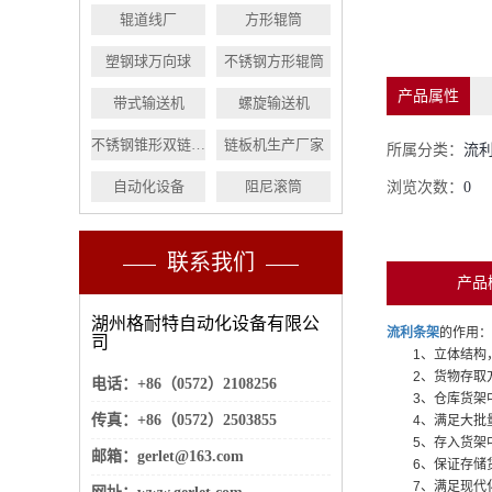
辊道线厂
方形辊筒
塑钢球万向球
不锈钢方形辊筒
产品属性
带式输送机
螺旋输送机
不锈钢锥形双链辊筒
链板机生产厂家
所属分类：
流
自动化设备
阻尼滚筒
浏览次数：
0
联系我们
产品
湖州格耐特自动化设备有限公
流利条架
的作用：
司
1、立体结构，
2、货物存取方
电话：+86（0572）2108256
3、仓库货架中
传真：+86（0572）2503855
4、满足大批量
5、存入货架中
邮箱：gerlet@163.com
6、保证存储货
7、满足现代化