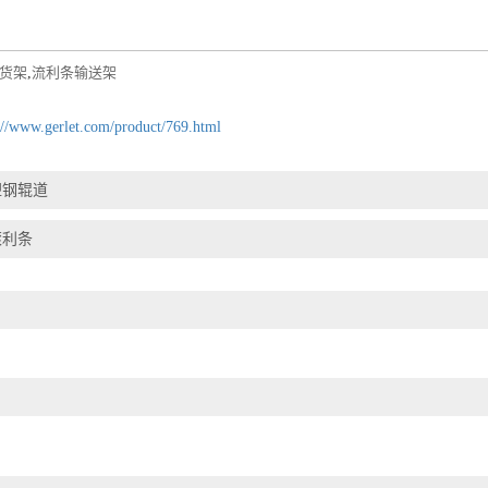
货架
,
流利条输送架
://www.gerlet.com/product/769.html
塑钢辊道
滚利条