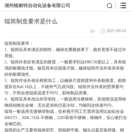
湖州格耐特自动化设备有限公司
辊筒制造要求是什么
2021-09-03
辊筒制造要求：
1、辊筒应具有满足的刚性，确保在重载效果下，曲折变形不超过许
用值。
2、辊筒外表应有满足的硬度，一般要求到达HRC50度以上，具有较
强的耐腐蚀才能。镀层具有抗脱落才能，确保辊筒作业外表具有较
好的耐腐蚀性。
3、辊筒作业外表应精密加工，以确保尺度精度和外表粗糙度。粗糙
度应在Ra0.16以上，不能有气孔或沟纹。辊筒作业外表的壁厚要均
匀，不然会使辊面温度不均匀，影响制品质量。
4、辊筒应具有杰出的导热性，一般选用冷硬铸铁，其他情况选用铸
钢或钼铬合金钢，无论是加热仍是冷却，均能到达快速均匀。
辊筒一般选用无缝钢管制成，也有视不同工艺需求选用比如铝合金
6061T5，304L/316L不锈钢，2205双相不锈钢，铸钢件，实心锻打合
金钢芯的。
辊筒
的出产主要有辊体初车、初校静平衡、轴头过盈安装焊接、精