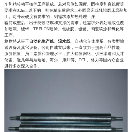
车和精校动平衡等工序组成。若对形位如圆度、圆柱度和直线度等
要求在0.2mm以下的，则在精车后需求上外圆磨床或轧辊磨床磨削加
工。对外表硬度有要求的，则需求添加热处理工序。
辊筒成型后，出于防锈防腐和支撑的需求，还需求外表处理或包覆
如喷漆、镀锌、TEFLON喷涂、包橡胶、镀铬、陶瓷喷涂和氧化等
工序。
格耐特从事于
自动化生产线
、
流水线
、自动化立体库系、各类型输
送设备及其它设备。公司自成立以来，一直致力于提高产品性能、
服务质量、员工素质和管理水平，扩大销售网络、供应渠道和人才
储备。近几年与娃哈哈、海尔、康师傅、TCL、格力等国内众企业
进行多次深入合作。