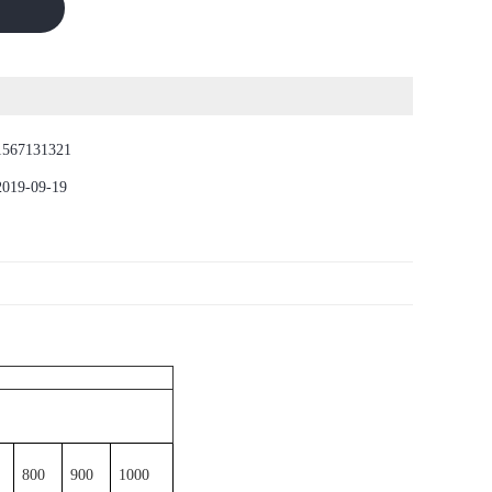
1567131321
2019-09-19
800
900
1000