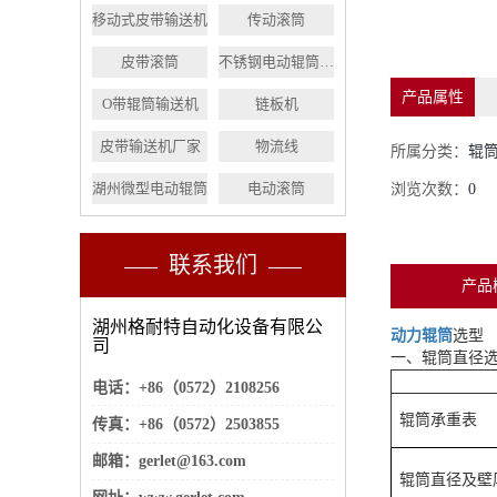
移动式皮带输送机
传动滚筒
皮带滚筒
不锈钢电动辊筒厂家
产品属性
O带辊筒输送机
链板机
皮带输送机厂家
物流线
所属分类：
辊
湖州微型电动辊筒
电动滚筒
浏览次数：
0
联系我们
产品
湖州格耐特自动化设备有限公
动力辊筒
选型
司
一、辊筒直径
电话：+86（0572）2108256
辊筒承重表
传真：+86（0572）2503855
邮箱：gerlet@163.com
辊筒直径及壁