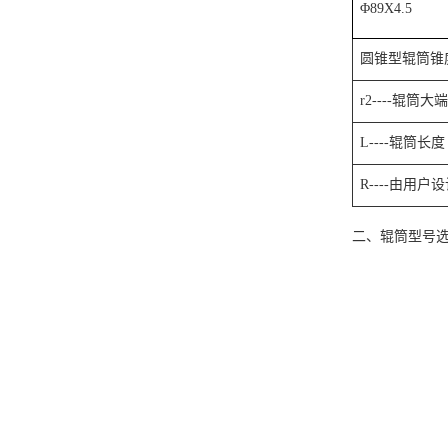
Φ89X4.5
圆锥型辊筒锥度计
r2----辊筒
L----辊筒长度
R----由用户
二、辊筒型号