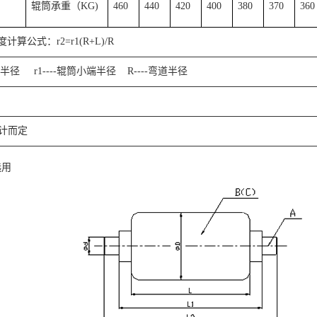
辊筒承重（KG)
460
440
420
400
380
370
360
算公式：r2=r1(R+L)/R
大端半径 r1----辊筒小端半径 R----弯道半径
设计而定
选用