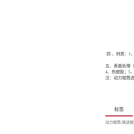
四 、材质：1
五、表面处理（
4、热塑胶；5
注：动力辊筒
标签
动力辊筒
,
输送辊