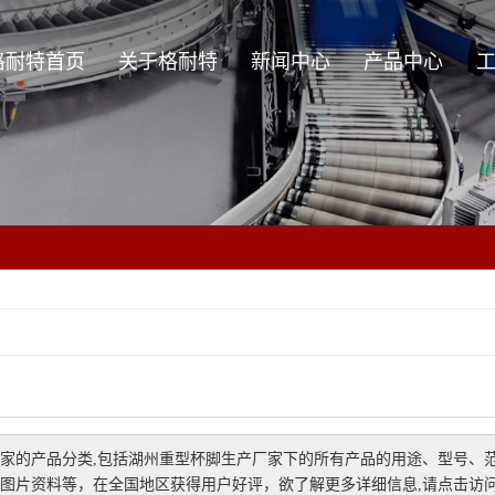
格耐特首页
关于格耐特
新闻中心
产品中心
关于格耐特
公司新闻
辊筒系列
企业理念
行业资讯
零部件系列
技术资讯
输送设备系列
周边设备及非标设备
家
的产品分类,包括
湖州重型杯脚生产厂家
下的所有产品的用途、型号、
图片资料等，在全国地区获得用户好评，欲了解更多详细信息,请点击访问