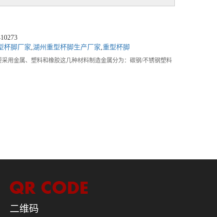
0273
型杯脚厂家
,
湖州重型杯脚生产厂家
,
重型杯脚
要采用金属、塑料和橡胶这几种材料制造金属分为：碳钢/不锈钢塑料
二维码